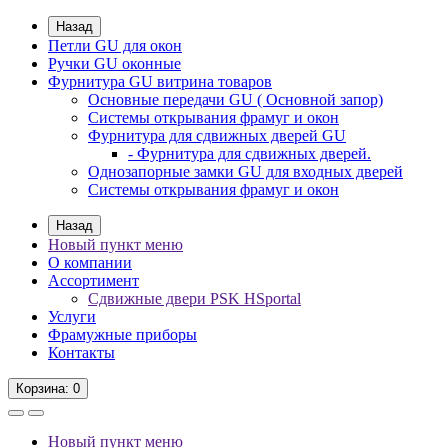
Назад
Петли GU для окон
Ручки GU оконные
Фурнитура GU витрина товаров
Основные передачи GU ( Основной запор)
Системы открывания фрамуг и окон
Фурнитура для сдвижных дверей GU
- Фурнитура для сдвижных дверей.
Однозапорные замки GU для входных дверей
Системы открывания фрамуг и окон
Назад
Новый пункт меню
О компании
Ассортимент
Сдвижные двери PSK HSportal
Услуги
Фрамужные приборы
Контакты
Корзина
: 0
Новый пункт меню