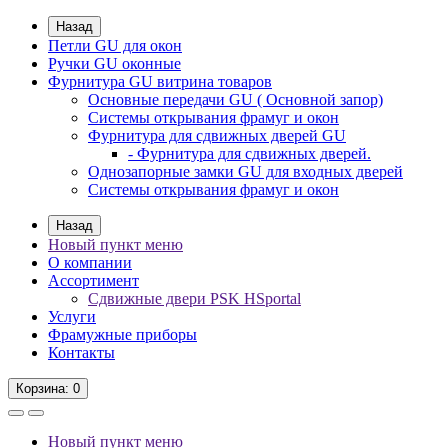
Назад
Петли GU для окон
Ручки GU оконные
Фурнитура GU витрина товаров
Основные передачи GU ( Основной запор)
Системы открывания фрамуг и окон
Фурнитура для сдвижных дверей GU
- Фурнитура для сдвижных дверей.
Однозапорные замки GU для входных дверей
Системы открывания фрамуг и окон
Назад
Новый пункт меню
О компании
Ассортимент
Сдвижные двери PSK HSportal
Услуги
Фрамужные приборы
Контакты
Корзина
: 0
Новый пункт меню