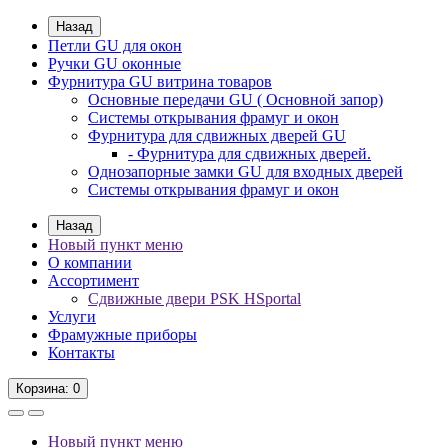
Назад
Петли GU для окон
Ручки GU оконные
Фурнитура GU витрина товаров
Основные передачи GU ( Основной запор)
Системы открывания фрамуг и окон
Фурнитура для сдвижных дверей GU
- Фурнитура для сдвижных дверей.
Однозапорные замки GU для входных дверей
Системы открывания фрамуг и окон
Назад
Новый пункт меню
О компании
Ассортимент
Сдвижные двери PSK HSportal
Услуги
Фрамужные приборы
Контакты
Корзина
: 0
Новый пункт меню