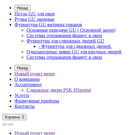
Назад
Петли GU для окон
Ручки GU оконные
Фурнитура GU витрина товаров
Основные передачи GU ( Основной запор)
Системы открывания фрамуг и окон
Фурнитура для сдвижных дверей GU
- Фурнитура для сдвижных дверей.
Однозапорные замки GU для входных дверей
Системы открывания фрамуг и окон
Назад
Новый пункт меню
О компании
Ассортимент
Сдвижные двери PSK HSportal
Услуги
Фрамужные приборы
Контакты
Корзина
: 0
Новый пункт меню